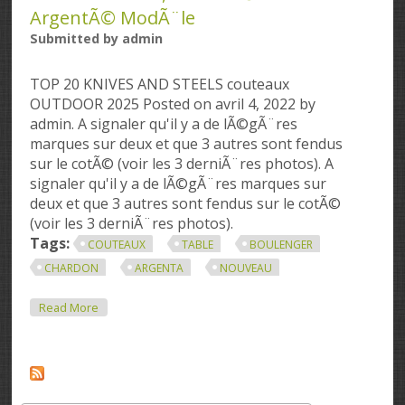
ArgentÃ© ModÃ¨le
Submitted by
admin
TOP 20 KNIVES AND STEELS couteaux
OUTDOOR 2025 Posted on avril 4, 2022 by
admin. A signaler qu'il y a de lÃ©gÃ¨res
marques sur deux et que 3 autres sont fendus
sur le cotÃ© (voir les 3 derniÃ¨res photos). A
signaler qu'il y a de lÃ©gÃ¨res marques sur
deux et que 3 autres sont fendus sur le cotÃ©
(voir les 3 derniÃ¨res photos).
Tags:
COUTEAUX
TABLE
BOULENGER
CHARDON
ARGENTA
NOUVEAU
About Couteaux De Table Boulenger ModÃ¨le
Read More
Chardon MÃ©tal ArgentÃ© Art Nouveau 25,5 Cm
MÃ©tal ArgentÃ© ModÃ¨le