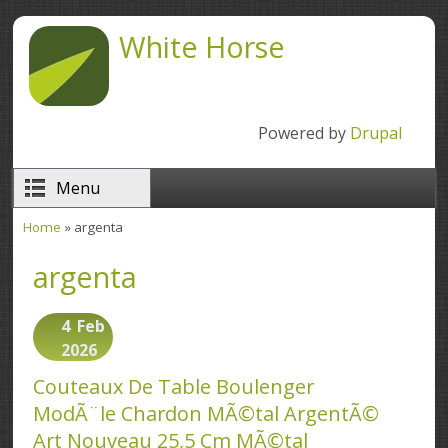
Skip to main content
White Horse
Powered by
Drupal
Menu
Home
» argenta
You are here
argenta
4
Feb
2026
Couteaux De Table Boulenger
ModÃ¨le Chardon MÃ©tal ArgentÃ©
Art Nouveau 25,5 Cm MÃ©tal