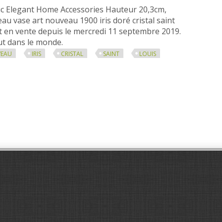
c Elegant Home Accessories Hauteur 20,3cm,
au vase art nouveau 1900 iris doré cristal saint
st en vente depuis le mercredi 11 septembre 2019.
out dans le monde.
EAU
IRIS
CRISTAL
SAINT
LOUIS
u 1900 Iris Doré Cristal Saint Louis Crystal Vase 20,3cm V69