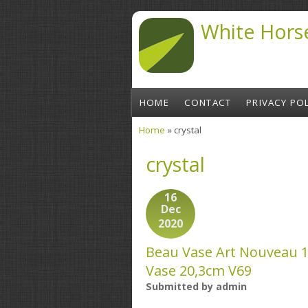
Skip to main content
White Hors
HOME
CONTACT
PRIVACY POL
Home
» crystal
You are here
crystal
16
Dec
2020
Beau Vase Art Nouveau 190
Vase 20,3cm V69
Submitted by
admin