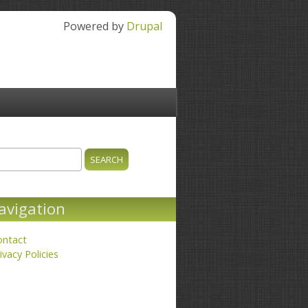
Powered by
Drupal
ch
earch form
avigation
ontact
ivacy Policies