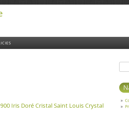
e
ICIES
Sear
S
N
C
0 Iris Doré Cristal Saint Louis Crystal
Pr