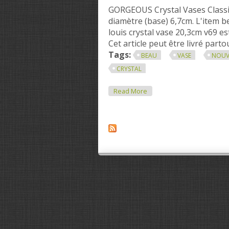
GORGEOUS Crystal Vases Classi
diamètre (base) 6,7cm. L'item be
louis crystal vase 20,3cm v69 e
Cet article peut être livré part
Tags:
BEAU
VASE
NOUV
CRYSTAL
About Beau Vase Art Nouvea
Read More